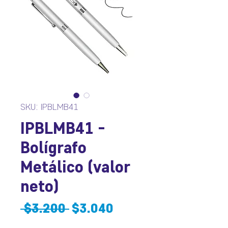
SKU: IPBLMB41
IPBLMB41 -
Bolígrafo
Metálico (valor
neto)
Precio
Precio
 $3.200 
$3.040
de