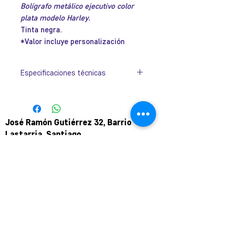
Bolígrafo metálico ejecutivo color
oferta
plata modelo Harley.
Tinta negra.
*Valor incluye personalización
Especificaciones técnicas
Dimesión
1.3 × 13.5 cm
José Ramón Gutiérrez 32, Barrio
Lastarria, Santiago.
Metro Universidad Católica.
+569 9166 0307
complot.contacto@gmail.com
Para atención de ploteo fuera de
horario
y fin de semana coordinar por
teléfono.