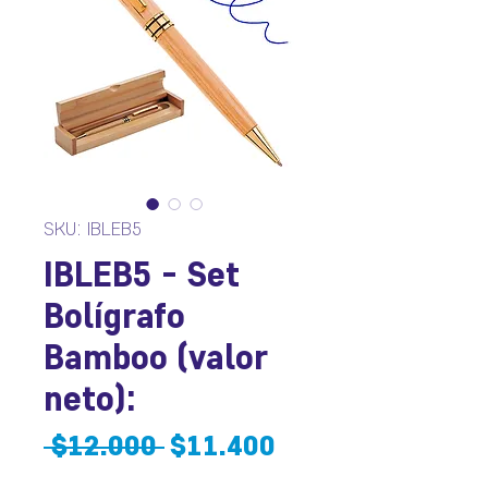
SKU: IBLEB5
IBLEB5 - Set
Bolígrafo
Bamboo (valor
neto):
Precio
Precio
 $12.000 
$11.400
de