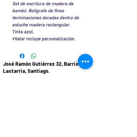
Set de escritura de madera de
oferta
bambú. Bolígrafo de finas
terminaciones doradas dentro de
estuche madera rectangular.
Tinta azul.
*Valor incluye personalización.
José Ramón Gutiérrez 32, Barrio
Lastarria, Santiago.
Metro Universidad Católica.
+569 9166 0307
complot.contacto@gmail.com
Para atención de ploteo fuera de
horario
y fin de semana coordinar por
teléfono.