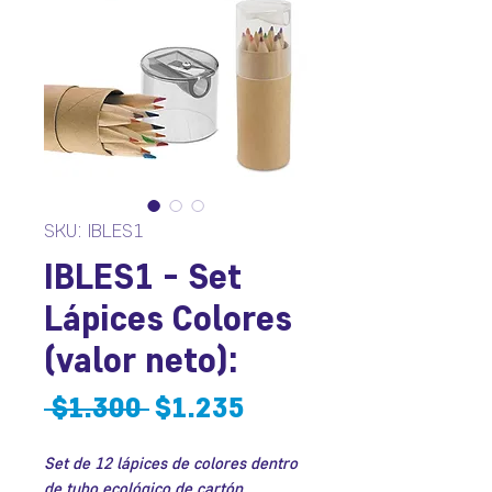
SKU: IBLES1
IBLES1 - Set
Lápices Colores
(valor neto):
Precio
Precio
 $1.300 
$1.235
de
Set de 12 lápices de colores dentro
oferta
de tubo ecológico de cartón