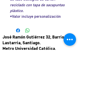
reciclado con tapa de sacapuntas
plástico.
*Valor incluye personalización
José Ramón Gutiérrez 32, Barrio
Lastarria, Santiago.
Metro Universidad Católica.
+569 9166 0307
complot.contacto@gmail.com
Para atención de ploteo fuera de
horario
y fin de semana coordinar por
teléfono.
Puede pagar a través de WebPay
mediante link de pago.
Hasta en 12 cuotas sin interés.