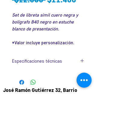
de
Set de libreta símil cuero negra y
oferta
bolígrafo B40 negro en estuche
blanco de presentación.
*Valor incluye personalización.
Especificaciones técnicas
Tamaño
240mm x 210mm x
Caja:
2mm.
José Ramón Gutiérrez 32, Barrio
Tamaño
214mm x 142mm x
Lastarria, Santiago.
Libreta:
13mm.
Metro Universidad Católica.
+569 9166 0307
Tamaño
14mm
complot.contacto@gmail.com
Lápiz:
Para atención de ploteo fuera de