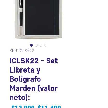
SKU: ICLSK22
ICLSK22 - Set
Libreta y
Bolígrafo
Marden (valor
neto):
Precio
Precio
 $12.000 
$11.400