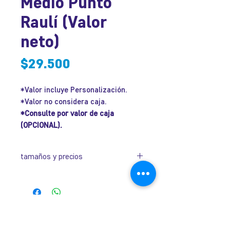
Medio Punto
Raulí (Valor
neto)
Precio
$29.500
*Valor incluye Personalización.
*Valor no considera caja.
*Consulte por valor de caja
(OPCIONAL).
tamaños y precios
Código
Dimensiones
Valor
IGMMP-
145 x 115 x
$29.500
José Ramón Gutiérrez 32, Barrio
1
50 mm.
Lastarria, Santiago.
Metro Universidad Católica.