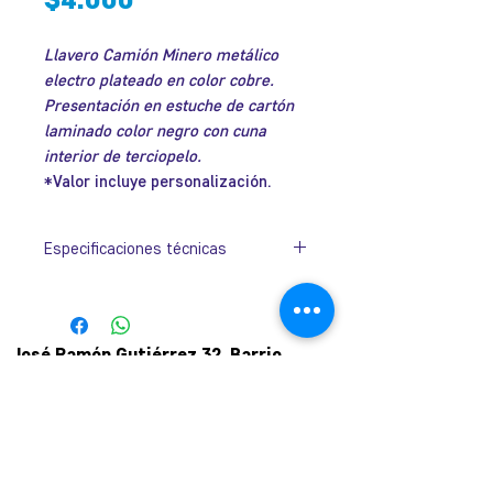
Llavero Camión Minero metálico
electro plateado en color cobre.
Presentación en estuche de cartón
laminado color negro con cuna
interior de terciopelo.
*Valor incluye personalización.
Especificaciones técnicas
Tamaño
50mm x 31mm x
3mm.
José Ramón Gutiérrez 32, Barrio
Tamaño
13mm x 35mm.
Lastarria, Santiago.
Placa
Metro Universidad Católica.
+569 9166 0307
Argolla
Ø30mm.
complot.contacto@gmail.com