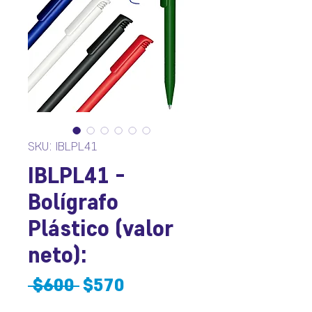
SKU: IBLPL41
IBLPL41 -
Bolígrafo
Plástico (valor
neto):
Precio
Precio
 $600 
$570
de