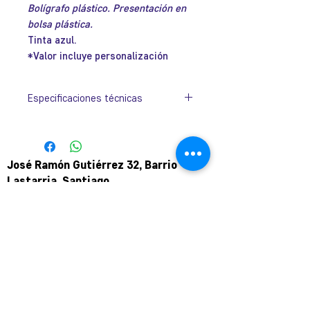
Bolígrafo plástico. Presentación en
oferta
bolsa plástica.
Tinta azul.
*Valor incluye personalización
Especificaciones técnicas
Colores
Azul, Blanco, Negro,
Rojo y Verde
José Ramón Gutiérrez 32, Barrio
Lastarria, Santiago.
Metro Universidad Católica.
+569 9166 0307
complot.contacto@gmail.com
Para atención de ploteo fuera de
horario
y fin de semana coordinar por
teléfono.