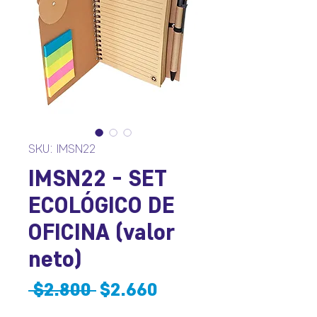
SKU: IMSN22
IMSN22 - SET
ECOLÓGICO DE
OFICINA (valor
neto)
Precio
Precio
 $2.800 
$2.660
de