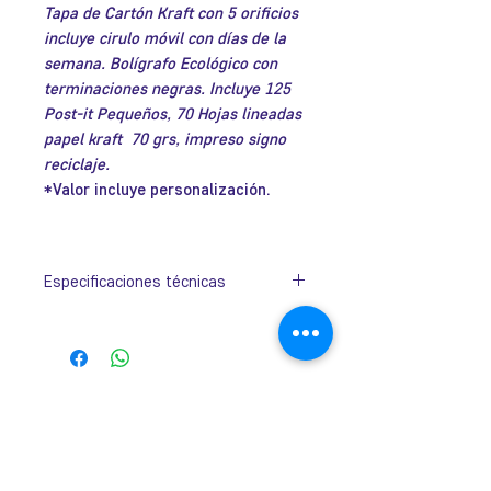
Tapa de Cartón Kraft con 5 orificios
oferta
incluye cirulo móvil con días de la
semana. Bolígrafo Ecológico con
terminaciones negras. Incluye 125
Post-it Pequeños, 70 Hojas lineadas
papel kraft 70 grs, impreso signo
reciclaje.
*Valor incluye personalización.
Especificaciones técnicas
Tamaño:
180mm × 130mm ×
15mm
José Ramón Gutiérrez 32, Barrio
Lastarria, Santiago.
Metro Universidad Católica.
+569 9166 0307
complot.contacto@gmail.com