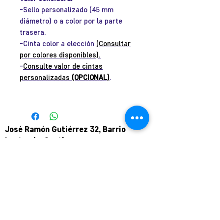
-Sello personalizado (45 mm
diámetro) o a color por la parte
trasera.
-Cinta color a elección
(Consultar
por colores disponibles).
-
Consulte valor de cintas
personalizadas
(OPCIONAL)
.
José Ramón Gutiérrez 32, Barrio
Lastarria, Santiago.
Metro Universidad Católica.
+569 9166 0307
complot.contacto@gmail.com
Para atención de ploteo fuera de
horario
y fin de semana coordinar por