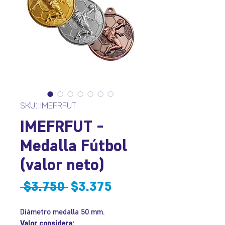
SKU: IMEFRFUT
IMEFRFUT -
Medalla Fútbol
(valor neto)
Precio
Precio
 $3.750 
$3.375
de
Diámetro medalla 50 mm.
oferta
Valor considera: