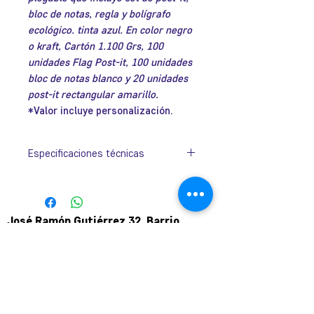
bloc de notas, regla y bolígrafo
ecológico. tinta azul. En color negro
o kraft, Cartón 1.100 Grs, 100
unidades Flag Post-it, 100 unidades
bloc de notas blanco y
20 unidades
post-it rectangular amarillo.
*Valor incluye personalización.
Especificaciones técnicas
Tamaño:
140mm x 100mm x
25mm.
José Ramón Gutiérrez 32, Barrio
Lastarria, Santiago.
Metro Universidad Católica.
+569 9166 0307
complot.contacto@gmail.com