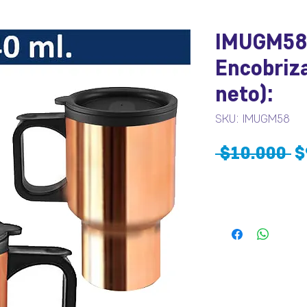
IMUGM58 
Encobriza
neto):
SKU: IMUGM58
P
 $10.000 
$