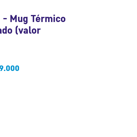
- Mug Térmico
do (valor
recio
Precio
9.000
de
oferta