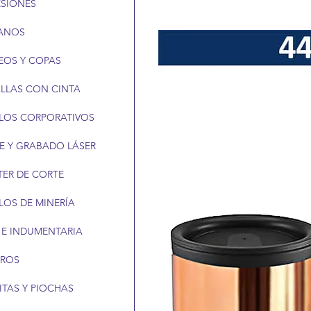
ESIONES
ANOS
EOS Y COPAS
LLAS CON CINTA
LOS CORPORATIVOS
E Y GRABADO LÁSER
TER DE CORTE
LOS DE MINERÍA
 E INDUMENTARIA
EROS
ITAS Y PIOCHAS