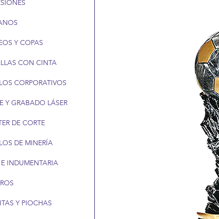
ESIONES
ANOS
EOS Y COPAS
LLAS CON CINTA
LOS CORPORATIVOS
E Y GRABADO LÁSER
TER DE CORTE
LOS DE MINERÍA
 E INDUMENTARIA
EROS
ITAS Y PIOCHAS