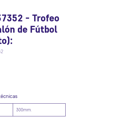
7352 - Trofeo
lón de Fútbol
to):
52
ecio
técnicas
300mm.