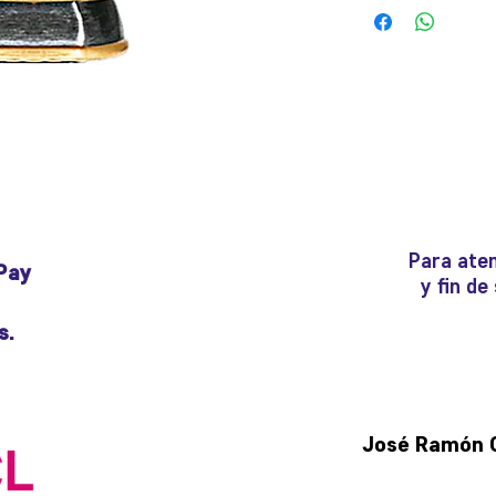
Para aten
Pay
y fin d
s.
José Ramón Gu