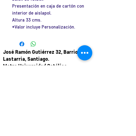
Presentación en caja de cartón con
interior de aislapol.
Altura 33 cms.
*Valor incluye Personalización.
José Ramón Gutiérrez 32, Barrio
Lastarria, Santiago.
Metro Universidad Católica.
+569 9166 0307
complot.contacto@gmail.com
Para atención de ploteo fuera de
horario
y fin de semana coordinar por
teléfono.
Puede pagar a través de WebPay
mediante link de pago.