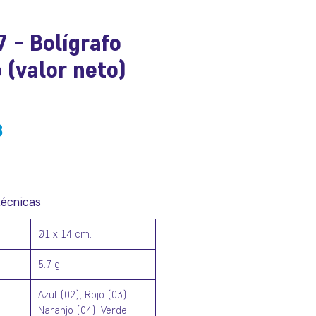
 - Bolígrafo
 (valor neto)
io
Precio
8
de
oferta
técnicas
Ø1 x 14 cm.
5.7 g.
Azul (02), Rojo (03),
Naranjo (04), Verde