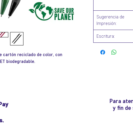
Sugerencia de
Impresión:
Escritura:
e cartón reciclado de color, con
PET biodegradable.
Para aten
Pay
y fin d
s.