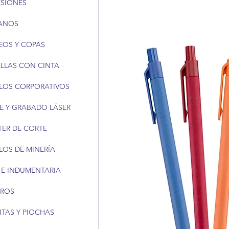
ESIONES
ANOS
EOS Y COPAS
LLAS CON CINTA
LOS CORPORATIVOS
E Y GRABADO LÁSER
TER DE CORTE
LOS DE MINERÍA
 E INDUMENTARIA
EROS
ITAS Y PIOCHAS