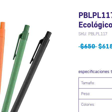
PBLPL117
Ecológico
SKU: PBLPL117
Prec
 $650 
$61
especificaciones 
Tamaño:
Peso:
Colores: