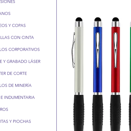
ESIONES
ANOS
EOS Y COPAS
LLAS CON CINTA
LOS CORPORATIVOS
E Y GRABADO LÁSER
TER DE CORTE
LOS DE MINERÍA
 E INDUMENTARIA
EROS
ITAS Y PIOCHAS