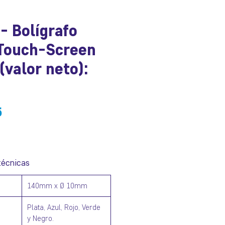
- Bolígrafo
 Touch-Screen
valor neto):
io
Precio
5
de
oferta
técnicas
140mm x Ø 10mm
Plata, Azul, Rojo, Verde
y Negro.