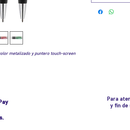
color metalizado y puntero touch-screen
Para aten
Pay
y fin d
s.