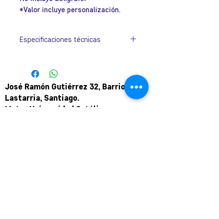
*Valor incluye personalización.
Especificaciones técnicas
Tamaño:
160mm x 30mm.
José Ramón Gutiérrez 32, Barrio
Lastarria, Santiago.
Metro Universidad Católica.
+569 9166 0307
complot.contacto@gmail.com
Para atención de ploteo fuera de
horario
y fin de semana coordinar por
teléfono.
Puede pagar a través de WebPay