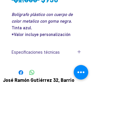
de
Bolígrafo plástico con cuerpo de
oferta
color metalico con goma negra.
Tinta azul.
*Valor incluye personalización
Especificaciones técnicas
Colores
Azul, Morado, Naranjo
Oscuro, Negro, Rojo
y Verde.
José Ramón Gutiérrez 32, Barrio
Lastarria, Santiago.
Metro Universidad Católica.
+569 9166 0307
complot.contacto@gmail.com
Para atención de ploteo fuera de
horario