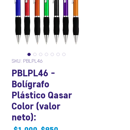
SKU: PBLPL46
PBLPL46 -
Bolígrafo
Plástico Qasar
Color (valor
neto):
Precio
Precio
 $1.000 
$950