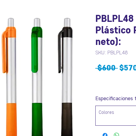
PBLPL48 
Plástico 
neto):
SKU: PBLPL48
Prec
 $600 
$57
Especificaciones 
Colores