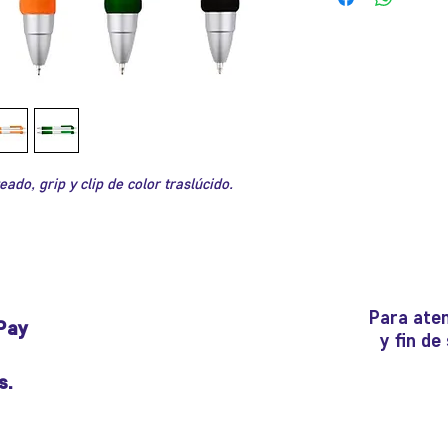
ado, grip y clip de color traslúcido.
Para aten
Pay
y fin d
s.