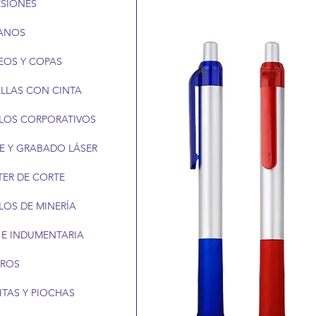
ESIONES
ANOS
EOS Y COPAS
LLAS CON CINTA
LOS CORPORATIVOS
E Y GRABADO LÁSER
TER DE CORTE
LOS DE MINERÍA
 E INDUMENTARIA
EROS
ITAS Y PIOCHAS