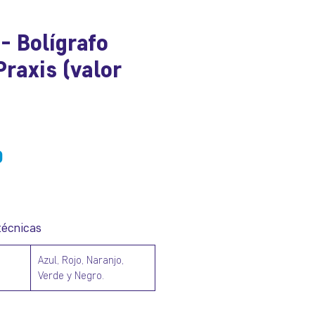
- Bolígrafo
Praxis (valor
io
Precio
0
de
oferta
técnicas
Azul, Rojo, Naranjo,
Verde y Negro.