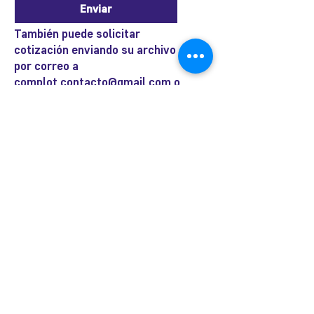
Enviar
También puede solicitar
cotización enviando su archivo
por correo a
complot.contacto@gmail.com
o
visítanos en José Ramón
Gutiérrez 32, Barrio Lastarria,
Santiago.
José Ramón Gutiérrez 32, Barrio
Lastarria, Santiago.
Metro Universidad Católica.
+569 9166 0307
complot.contacto@gmail.com
Para atención de ploteo fuera de
horario
y fin de semana coordinar por
teléfono.