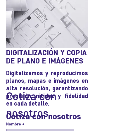
DIGITALIZACIÓN Y COPIA
DE PLANO E IMÁGENES
Digitalizamos y reproducimos
planos, mapas e imágenes en
alta resolución, garantizando
Cotiza con 
precisión, nitidez y fidelidad
en cada detalle.
nosotros
Cotiza con nosotros
Nombre
*