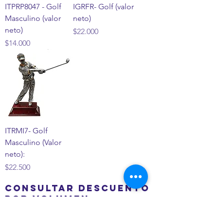
ITPRP8047 - Golf
IGRFR- Golf (valor
Masculino (valor
neto)
neto)
Precio
$22.000
Precio
$14.000
ITRMI7- Golf
Masculino (Valor
neto):
Precio
$22.500
Consultar descuento
por volumen
José Ramón Gutiérrez 32, Barrio