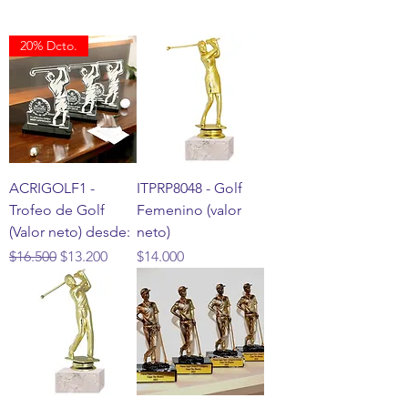
20% Dcto.
ACRIGOLF1 -
ITPRP8048 - Golf
Trofeo de Golf
Femenino (valor
(Valor neto) desde:
neto)
Precio
Precio de oferta
Precio
$16.500
$13.200
$14.000