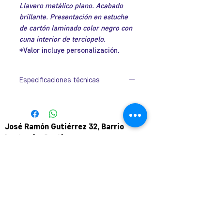
Llavero metálico plano. Acabado
brillante. Presentación en estuche
de cartón laminado color negro con
cuna interior de terciopelo.
*Valor incluye personalización.
Especificaciones técnicas
Tamaño
21mm x 53mm x
3mm.
José Ramón Gutiérrez 32, Barrio
Argolla
Ø 35mm.
Lastarria, Santiago.
Metro Universidad Católica.
+569 9166 0307
complot.contacto@gmail.com
Para atención de ploteo fuera de
horario
y fin de semana coordinar por