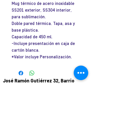
Mug térmico de acero inoxidable
oferta
SS201 exterior, SS304 interior,
para sublimación.
Doble pared térmica. Tapa, asa y
base plástica.
Capacidad de 450 ml.
-Incluye presentación en caja de
cartón blanca.
*Valor incluye Personalización.
José Ramón Gutiérrez 32, Barrio
Lastarria, Santiago.
Metro Universidad Católica.
+569 9166 0307
complot.contacto@gmail.com
Para atención de ploteo fuera de
horario