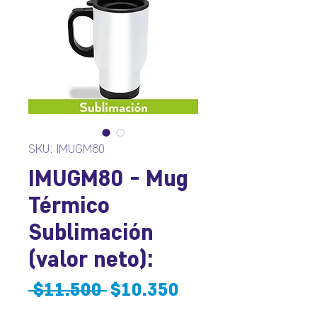
SKU: IMUGM80
IMUGM80 - Mug
Térmico
Sublimación
(valor neto):
Precio
Precio
 $11.500 
$10.350
de