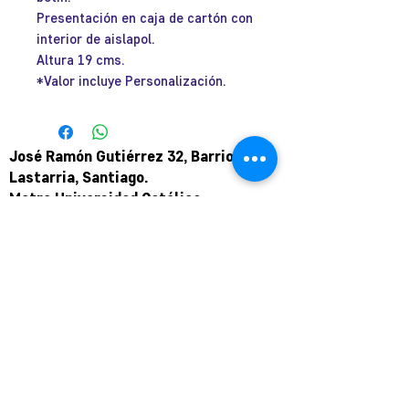
Presentación en caja de cartón con
interior de aislapol.
Altura 19 cms.
*Valor incluye Personalización.
José Ramón Gutiérrez 32, Barrio
Lastarria, Santiago.
Metro Universidad Católica.
+569 9166 0307
complot.contacto@gmail.com
Para atención de ploteo fuera de
horario
y fin de semana coordinar por
teléfono.
Puede pagar a través de WebPay
mediante link de pago.