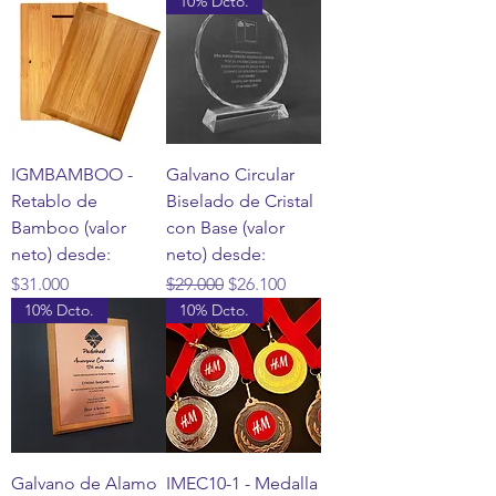
10% Dcto.
IGMBAMBOO -
Galvano Circular
Retablo de
Biselado de Cristal
Bamboo (valor
con Base (valor
neto) desde:
neto) desde:
Precio
Precio
Precio de oferta
$31.000
$29.000
$26.100
10% Dcto.
10% Dcto.
Galvano de Alamo
IMEC10-1 - Medalla