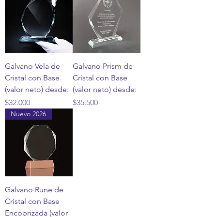
Galvano Vela de
Galvano Prism de
Cristal con Base
Cristal con Base
(valor neto) desde:
(valor neto) desde:
Precio
Precio
$32.000
$35.500
Nuevo 2026
Galvano Rune de
Cristal con Base
Encobrizada (valor