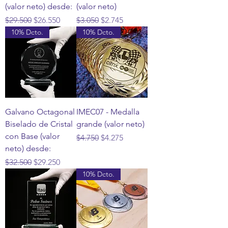
(valor neto) desde:
(valor neto)
Precio
Precio de oferta
Precio
Precio de oferta
$29.500
$26.550
$3.050
$2.745
10% Dcto.
10% Dcto.
Galvano Octagonal
IMEC07 - Medalla
Biselado de Cristal
grande (valor neto)
con Base (valor
Precio
Precio de oferta
$4.750
$4.275
neto) desde:
Precio
Precio de oferta
$32.500
$29.250
10% Dcto.