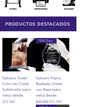
PRODUCTOS DESTACADOS
10% Dcto.
Galvano Tower
Galvano Flama
Color de Cristal
Biselado Cristal
Sublimado (valor
con Base (valor
neto) desde:
neto) desde:
Precio
Precio
Precio de oferta
$33.500
$35.500
$31.950