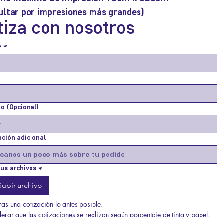
ultar por impresiones más grandes)
tiza con nosotros
e
*
o (Opcional)
ción adicional
us archivos
*
Subir archivo
ras una cotización lo antes posible.
erar que las cotizaciones se realizan según porcentaje de tinta y papel, 