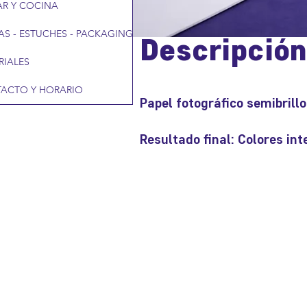
R Y COCINA
AS - ESTUCHES - PACKAGING
Descripció
RIALES
ACTO Y HORARIO
Papel fotográfico semibrillo
Resultado final: Colores int