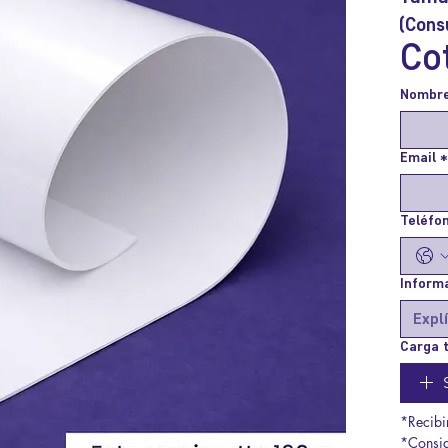
(Cons
Co
Nombr
Email
*
Teléfon
Informa
Carga t
*Recibi
*Consid