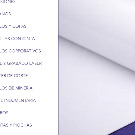
ESIONES
ANOS
EOS Y COPAS
LLAS CON CINTA
LOS CORPORATIVOS
E Y GRABADO LÁSER
TER DE CORTE
LOS DE MINERÍA
 E INDUMENTARIA
EROS
ITAS Y PIOCHAS