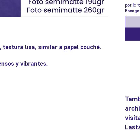
por lo 
Escoge 
n
, textura lisa, similar a papel couché.
ensos y vibrantes.
Tamb
arch
visí
Lasta