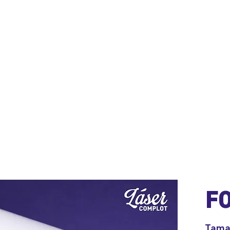
F
Tama