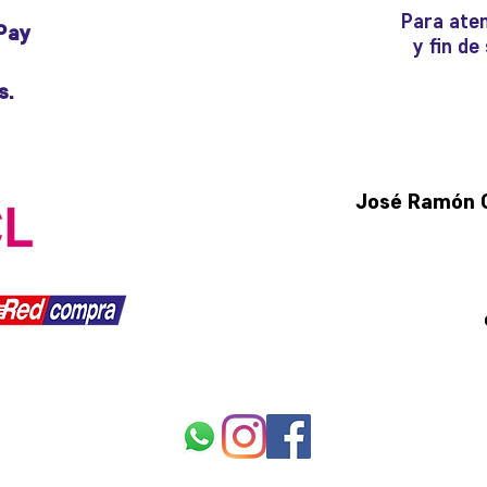
Para aten
Pay
y fin d
s.
José Ramón Gu