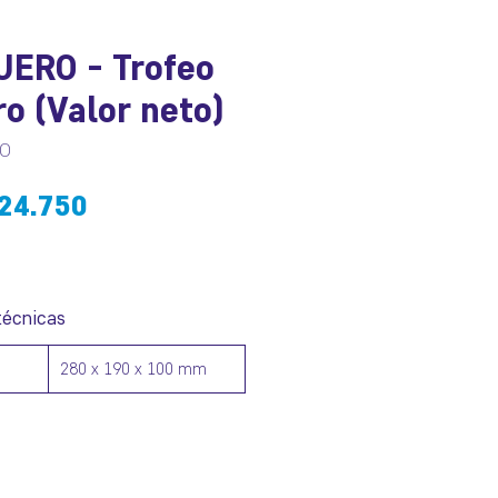
ERO - Trofeo
o (Valor neto)
RO
recio
Precio
24.750
de
oferta
técnicas
280 x 190 x 100 mm