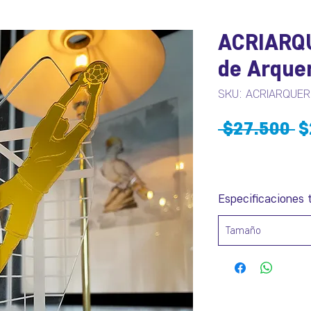
ACRIARQU
de Arquer
SKU: ACRIARQUE
P
 $27.500 
$
Especificaciones 
Tamaño