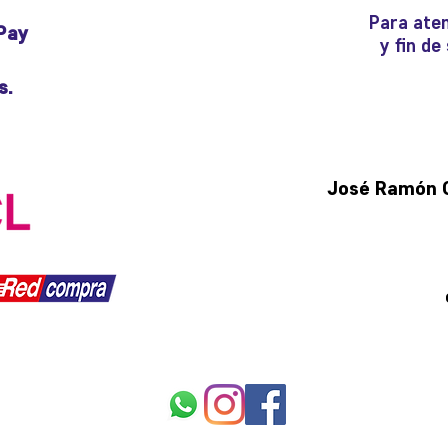
Para aten
Pay
y fin d
s.
José Ramón Gu