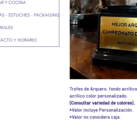
R Y COCINA
AS - ESTUCHES - PACKAGING
RIALES
ACTO Y HORARIO
Trofeo de Arquero, fondo acrílic
acrílico color personalizado.
(Consultar variedad de colores).
*Valor incluye Personalización.
*Valor no considera caja.