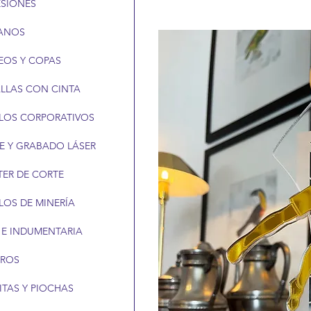
ESIONES
ANOS
EOS Y COPAS
LLAS CON CINTA
LOS CORPORATIVOS
E Y GRABADO LÁSER
TER DE CORTE
LOS DE MINERÍA
 E INDUMENTARIA
EROS
ITAS Y PIOCHAS