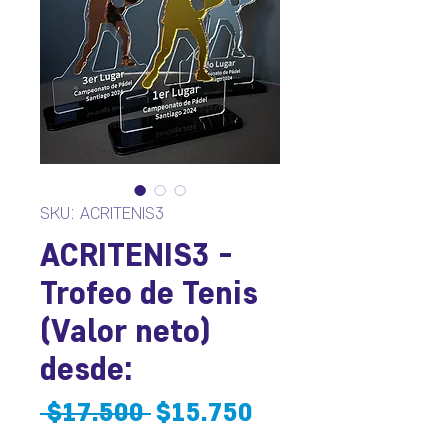
SKU: ACRITENIS3
ACRITENIS3 -
Trofeo de Tenis
(Valor neto)
desde:
Precio
Precio
 $17.500 
$15.750
de