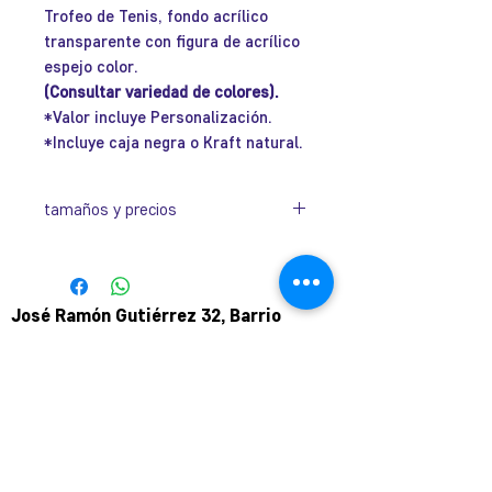
Trofeo de Tenis, fondo acrílico
oferta
transparente con figura de acrílico
espejo color.
(Consultar variedad de colores).
*Valor incluye Personalización.
*Incluye caja negra o Kraft natural.
tamaños y precios
Código
Dimensiones
Valor
ACRITENIS3-
130 x 100 x
$17.500
José Ramón Gutiérrez 32, Barrio
13
35 mm
Lastarria, Santiago.
Metro Universidad Católica.
ACRITENIS3-
180 x 130 x
$20.500
+569 9166 0307
18
35 mm
complot.contacto@gmail.com
Para atención de ploteo fuera de