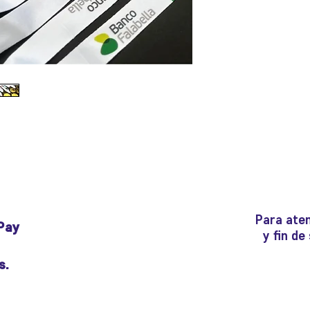
Para aten
Pay
y fin d
s.