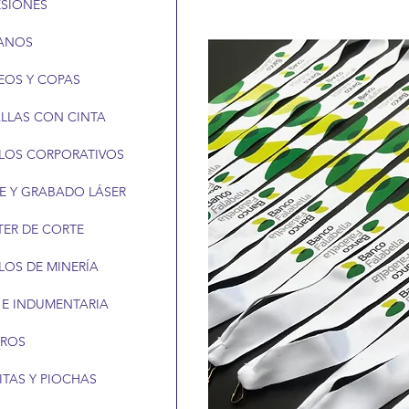
ESIONES
ANOS
EOS Y COPAS
LLAS CON CINTA
LOS CORPORATIVOS
E Y GRABADO LÁSER
TER DE CORTE
LOS DE MINERÍA
 E INDUMENTARIA
EROS
ITAS Y PIOCHAS