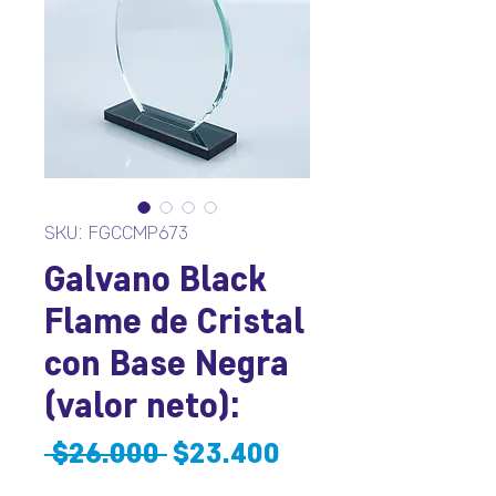
SKU: FGCCMP673
Galvano Black
Flame de Cristal
con Base Negra
(valor neto):
Precio
Precio
 $26.000 
$23.400
de