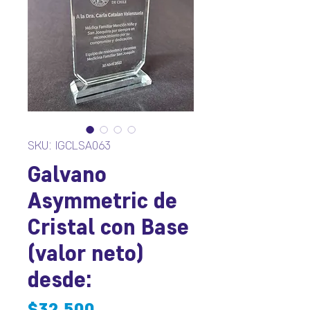
SKU: IGCLSA063
Galvano
Asymmetric de
Cristal con Base
(valor neto)
desde:
Precio
$32.500