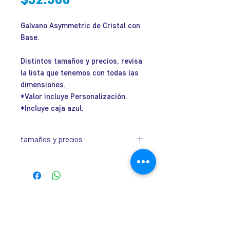
Galvano Asymmetric de Cristal con
Base.
Distintos tamaños y precios, revisa
la lista que tenemos con todas las
dimensiones.
*Valor incluye Personalización.
*Incluye caja azul.
tamaños y precios
Código
Dimensiones
Valor
IGCLSA06315
150 x 95 12
$32.500
José Ramón Gutiérrez 32, Barrio
mm
Lastarria, Santiago.
Metro Universidad Católica.
IGCLSA06318
180 x 110 x
$35.500
+569 9166 0307