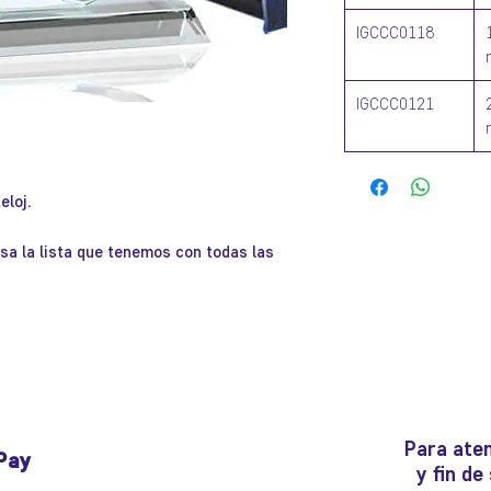
IGCCC0118
IGCCC0121
eloj.
isa la lista que tenemos con todas las
Para aten
Pay
y fin d