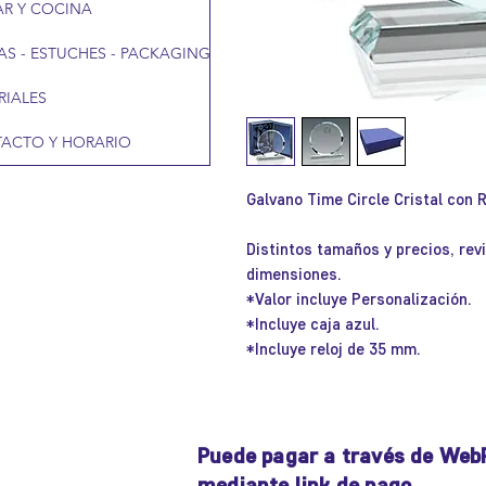
R Y COCINA
AS - ESTUCHES - PACKAGING
RIALES
ACTO Y HORARIO
Galvano Time Circle Cristal con R
Distintos tamaños y precios, rev
dimensiones.
*Valor incluye Personalización.
*Incluye caja azul.
*Incluye reloj de 35 mm.
Puede pagar a través de Web
mediante link de pago.