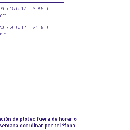
180 x 180 x 12
$38.500
mm
200 x 200 x 12
$41.500
mm
ción de ploteo fuera de horario
e semana coordinar por teléfono.