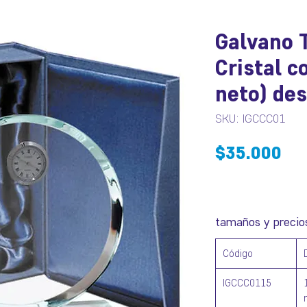
Galvano 
Cristal c
neto) des
SKU: IGCCC01
Pr
$35.000
tamaños y precio
Código
IGCCC0115