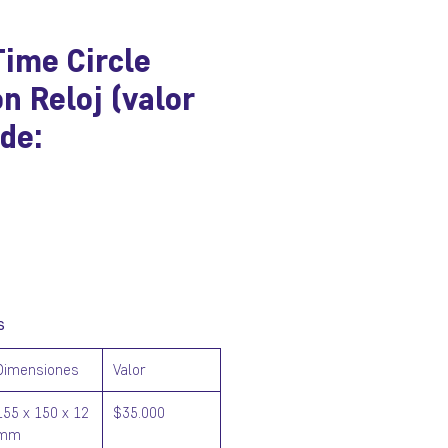
Time Circle
on Reloj (valor
de:
ecio
s
Dimensiones
Valor
155 x 150 x 12
$35.000
mm