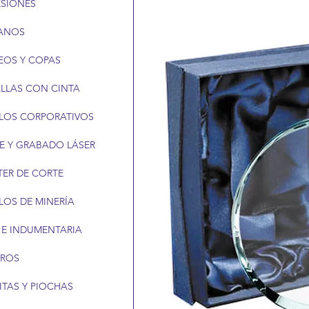
ESIONES
ANOS
EOS Y COPAS
LLAS CON CINTA
LOS CORPORATIVOS
E Y GRABADO LÁSER
TER DE CORTE
LOS DE MINERÍA
 E INDUMENTARIA
EROS
ITAS Y PIOCHAS