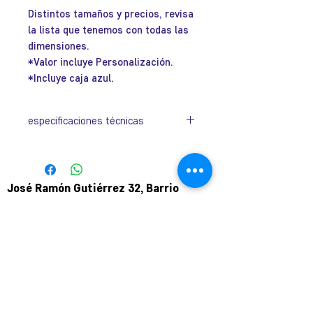
Distintos tamaños y precios, revisa
la lista que tenemos con todas las
dimensiones.
*Valor incluye Personalización.
*Incluye caja azul.
especificaciones técnicas
Código
Dimensiones
Valor
IGC6308-
185 x 130 x
$34.000
José Ramón Gutiérrez 32, Barrio
3
15mm
Lastarria, Santiago.
Metro Universidad Católica.
IGC6308-
240 x 130 x
$37.500
+569 9166 0307
2
15mm
complot.contacto@gmail.com
IGC6308-
280 x 130 x
$40.500
Para atención de ploteo fuera de
1
15mm
horario