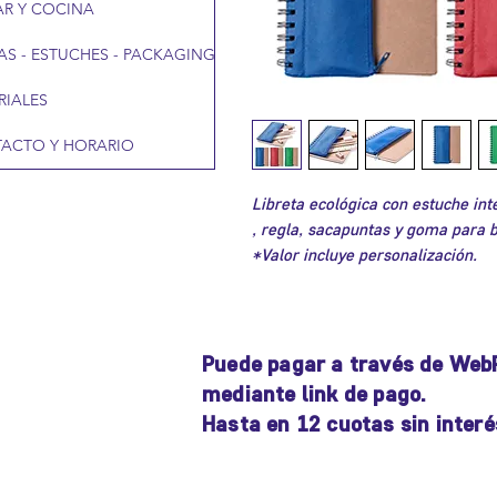
R Y COCINA
AS - ESTUCHES - PACKAGING
RIALES
ACTO Y HORARIO
Libreta ecológica con estuche inte
, regla, sacapuntas y goma para b
*Valor incluye personalización.
Puede pagar a través de Web
mediante link de pago.
Hasta en 12 cuotas sin interé