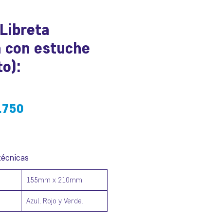
Libreta
a con estuche
to):
cio
Precio
.750
de
oferta
técnicas
155mm x 210mm.
Azul, Rojo y Verde.