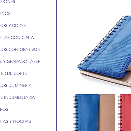
ESIONES
ANOS
EOS Y COPAS
LLAS CON CINTA
LOS CORPORATIVOS
E Y GRABADO LÁSER
TER DE CORTE
LOS DE MINERÍA
 E INDUMENTARIA
EROS
ITAS Y PIOCHAS