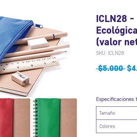
ICLN28 - 
Ecológic
(valor ne
SKU: ICLN28
Pre
 $5.000 
$4
Especificaciones 
Tamaño:
Colores: