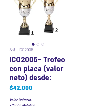
SKU: ICO2005
ICO2005- Trofeo
con placa (valor
neto) desde:
Precio
$42.000
Valor Unitario.
*Copón Metálico.