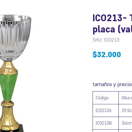
ICO213- 
placa (va
SKU: ICO213
Pr
$32.000
tamaños y precio
Código
Altur
ICO213A
39,5
ICO213B
36c