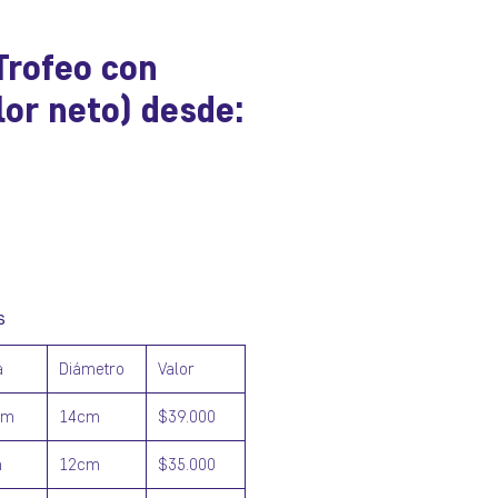
Trofeo con
lor neto) desde:
ecio
s
a
Diámetro
Valor
cm
14cm
$39.000
m
12cm
$35.000