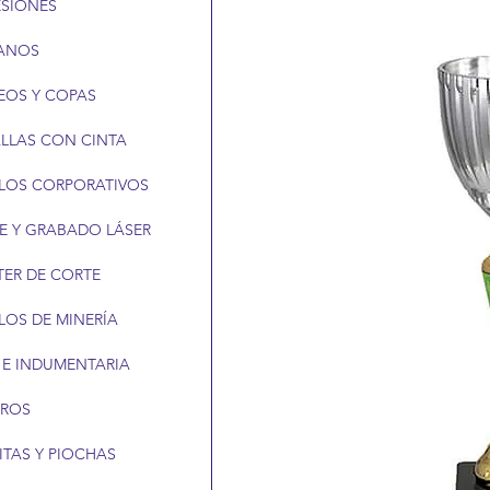
ESIONES
ANOS
EOS Y COPAS
LLAS CON CINTA
LOS CORPORATIVOS
E Y GRABADO LÁSER
TER DE CORTE
LOS DE MINERÍA
 E INDUMENTARIA
EROS
ITAS Y PIOCHAS