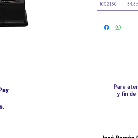
ICO213C
34,5
Para aten
Pay
y fin d
s.
José Ramón Gu