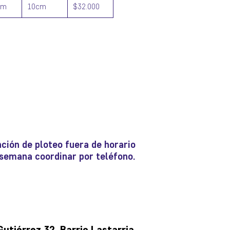
cm
10cm
$32.000
ción de ploteo fuera de horario
e semana coordinar por teléfono.
tiérrez 32, Barrio Lastarria,