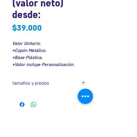
(valor neto)
desde:
Precio
$39.000
Valor Unitario.
*Copón Metálico.
*Base Plástica.
*Valor incluye Personalización.
tamaños y precios
Código
Altura
Diámetro
Valor
ICO3002A
43cm
14cm
$45.000
José Ramón Gutiérrez 32, Barrio
Lastarria, Santiago.
ICO3002B
39cm
12cm
$42.000
Metro Universidad Católica.
+569 9166 0307