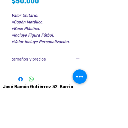
Precio
$50.000
Valor Unitario.
*Copón Metálico.
*Base Plástica.
*Incluye Figura Fútbol.
*Valor incluye Personalización.
tamaños y precios
Dorado
Código
Altura
Diámetro
Valor
José Ramón Gutiérrez 32, Barrio
ICO3051A+D
63cm
18cm
$54.000
Lastarria, Santiago.
Metro Universidad Católica.
ICO3051AD
60cm
16cm
$51.000
+569 9166 0307
complot.contacto@gmail.com
ICO3051BD
52cm
14cm
$50.000
Plateado
Para atención de ploteo fuera de