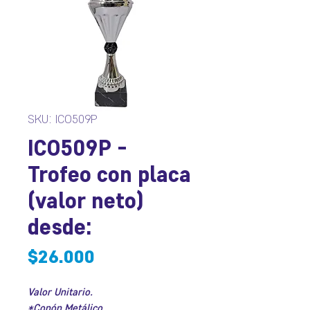
SKU: ICO509P
ICO509P -
Trofeo con placa
(valor neto)
desde:
Precio
$26.000
Valor Unitario.
*Copón Metálico.