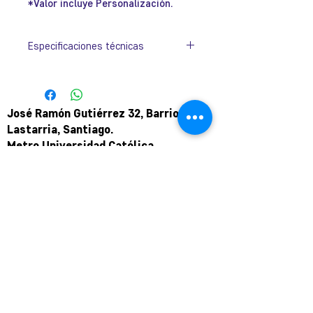
*Valor incluye Personalización.
Especificaciones técnicas
Dimensión
25 x 8cm
José Ramón Gutiérrez 32, Barrio
Lastarria, Santiago.
Metro Universidad Católica.
+569 9166 0307
complot.contacto@gmail.com
Para atención de ploteo fuera de
horario
y fin de semana coordinar por
teléfono.
Puede pagar a través de WebPay
mediante link de pago.