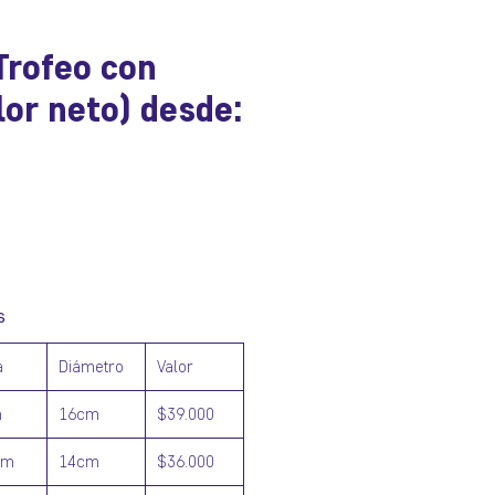
Trofeo con
lor neto) desde:
ecio
s
a
Diámetro
Valor
m
16cm
$39.000
cm
14cm
$36.000