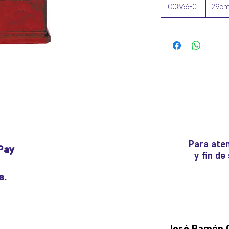
ICO866-C
29c
Para aten
Pay
y fin d
s.
José Ramón Gu