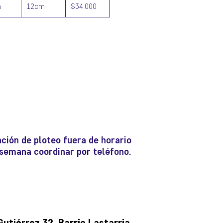
m
12cm
$34.000
ción de ploteo fuera de horario
e semana coordinar por teléfono.
tiérrez 32, Barrio Lastarria,