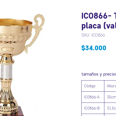
ICO866- 
placa (va
SKU: ICO866
Pr
$34.000
tamaños y precio
Código
Altur
ICO866-A
35c
ICO866-B
31,5