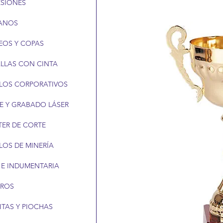
ESIONES
ANOS
EOS Y COPAS
LLAS CON CINTA
LOS CORPORATIVOS
E Y GRABADO LÁSER
TER DE CORTE
LOS DE MINERÍA
 E INDUMENTARIA
EROS
ITAS Y PIOCHAS