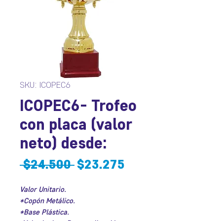
SKU: ICOPEC6
ICOPEC6- Trofeo
con placa (valor
neto) desde:
Precio
Precio
 $24.500 
$23.275
de
Valor Unitario.
oferta
*Copón Metálico.
*Base Plástica.