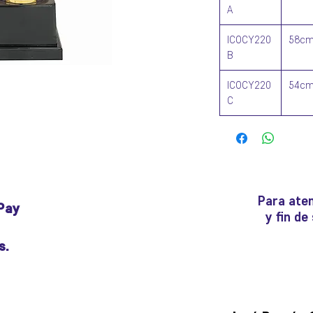
A
ICOCY220
58c
B
ICOCY220
54c
C
Para aten
Pay
y fin d
s.