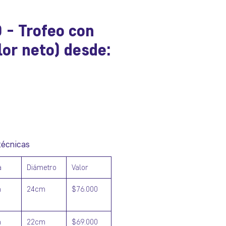
 - Trofeo con
lor neto) desde:
ecio
técnicas
a
Diámetro
Valor
m
24cm
$76.000
m
22cm
$69.000