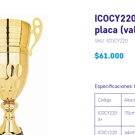
ICOCY220
placa (va
SKU: ICOCY220
Pr
$61.000
Especificaciones 
Código
Altur
ICOCY220
70c
A+
ICOCY220
64c