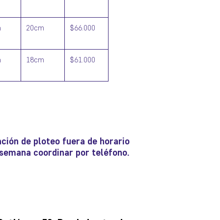
m
20cm
$66.000
m
18cm
$61.000
ción de ploteo fuera de horario
e semana coordinar por teléfono.