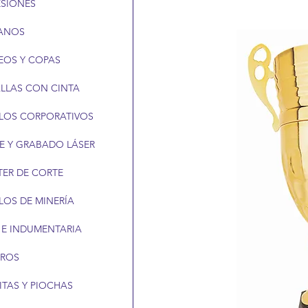
ESIONES
ANOS
EOS Y COPAS
LLAS CON CINTA
LOS CORPORATIVOS
E Y GRABADO LÁSER
TER DE CORTE
LOS DE MINERÍA
 E INDUMENTARIA
EROS
ITAS Y PIOCHAS