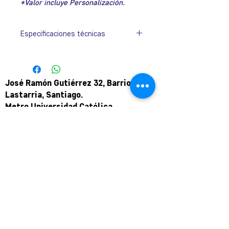
*Valor incluye Personalización.
Especificaciones técnicas
Dimensión
30 x 9cm
José Ramón Gutiérrez 32, Barrio
Lastarria, Santiago.
Metro Universidad Católica.
+569 9166 0307
complot.contacto@gmail.com
Para atención de ploteo fuera de
horario
y fin de semana coordinar por
teléfono.
Puede pagar a través de WebPay
mediante link de pago.