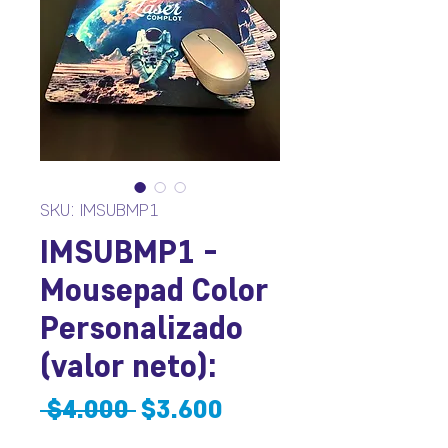
SKU: IMSUBMP1
IMSUBMP1 -
Mousepad Color
Personalizado
(valor neto):
Precio
Precio
 $4.000 
$3.600
de