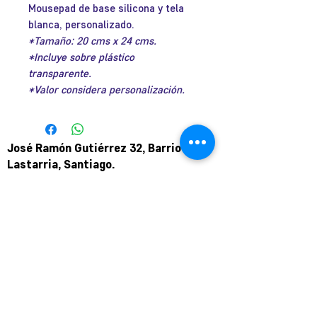
Mousepad de base silicona y tela
oferta
blanca, personalizado.
*Tamaño: 20 cms x 24 cms.
*Incluye sobre plástico
transparente.
*Valor considera personalización.
José Ramón Gutiérrez 32, Barrio
Lastarria, Santiago.
Metro Universidad Católica.
+569 9166 0307
complot.contacto@gmail.com
Para atención de ploteo fuera de
horario
y fin de semana coordinar por
teléfono.