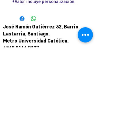
*Valor incluye personalización.
José Ramón Gutiérrez 32, Barrio
Lastarria, Santiago.
Metro Universidad Católica.
+569 9166 0307
complot.contacto@gmail.com
Para atención de ploteo fuera de
horario
y fin de semana coordinar por
teléfono.
Puede pagar a través de WebPay
mediante link de pago.
Hasta en 12 cuotas sin interés.