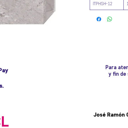
ITPHSH-12
Para aten
Pay
y fin d
s.
José Ramón Gu