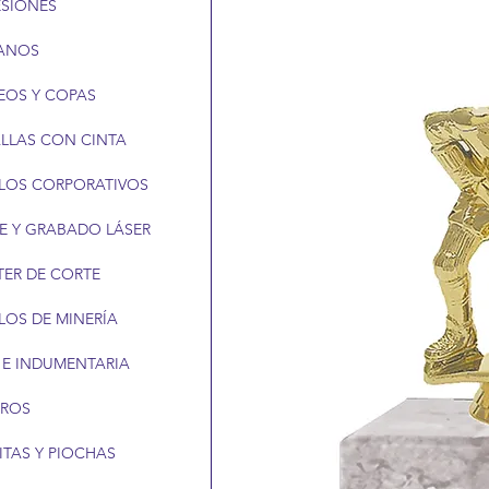
ESIONES
ANOS
EOS Y COPAS
LLAS CON CINTA
LOS CORPORATIVOS
E Y GRABADO LÁSER
TER DE CORTE
LOS DE MINERÍA
 E INDUMENTARIA
EROS
ITAS Y PIOCHAS