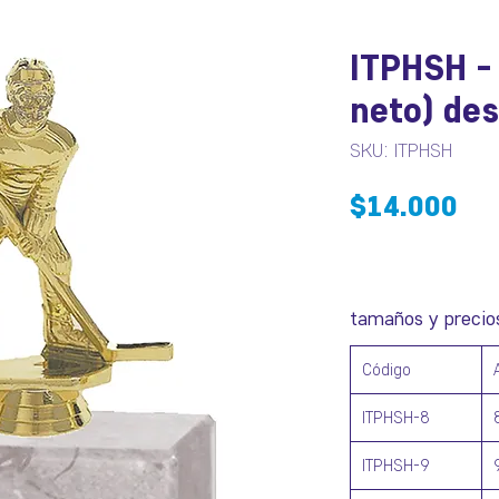
ITPHSH -
neto) des
SKU: ITPHSH
Pr
$14.000
tamaños y precio
Código
ITPHSH-8
ITPHSH-9