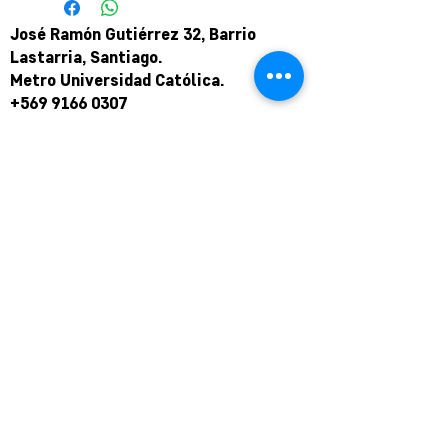
José Ramón Gutiérrez 32, Barrio
Lastarria, Santiago.
Metro Universidad Católica.
+569 9166 0307
complot.contacto@gmail.com
Para atención de ploteo fuera de
horario
y fin de semana coordinar por
teléfono.
Puede pagar a través de WebPay
mediante link de pago.
Hasta en 12 cuotas sin interés.