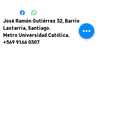
José Ramón Gutiérrez 32, Barrio
Lastarria, Santiago.
Metro Universidad Católica.
+569 9166 0307
complot.contacto@gmail.com
Para atención de ploteo fuera de
horario
y fin de semana coordinar por
teléfono.
Puede pagar a través de WebPay
mediante link de pago.
Hasta en 12 cuotas sin interés.