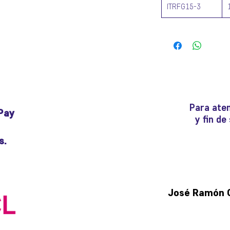
ITRFG15-3
Para aten
Pay
y fin d
s.
José Ramón Gu