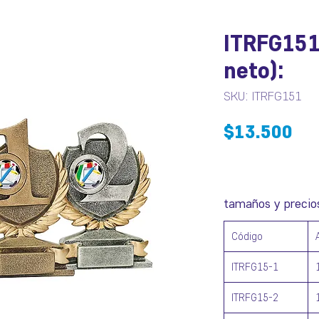
ITRFG151
neto):
SKU: ITRFG151
Pr
$13.500
tamaños y precio
Código
ITRFG15-1
ITRFG15-2