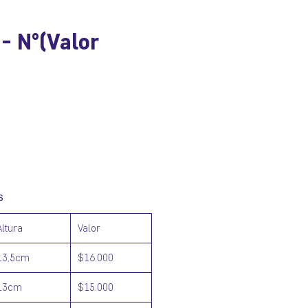
- N°(Valor
ecio
s
Altura
Valor
13,5cm
$16.000
13cm
$15.000