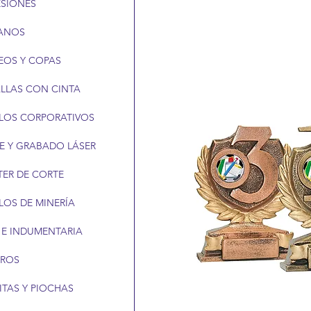
ESIONES
ANOS
EOS Y COPAS
LLAS CON CINTA
LOS CORPORATIVOS
E Y GRABADO LÁSER
TER DE CORTE
LOS DE MINERÍA
 E INDUMENTARIA
EROS
ITAS Y PIOCHAS