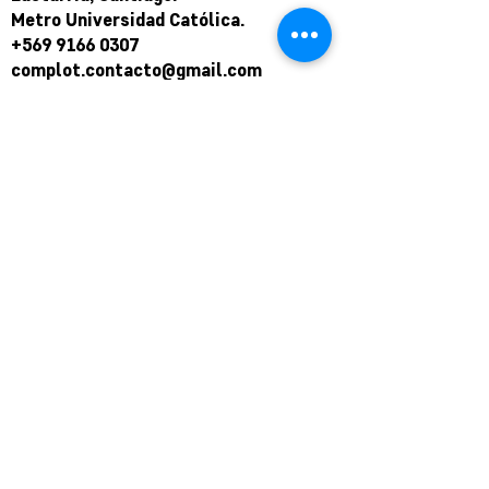
Metro Universidad Católica.
+569 9166 0307
complot.contacto@gmail.com
Para atención de ploteo fuera de
horario
y fin de semana coordinar por
teléfono.
Puede pagar a través de WebPay
mediante link de pago.
Hasta en 12 cuotas sin interés.